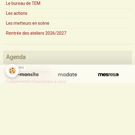
Le bureau de TEM
Les actions
Les metteurs en scène
Rentrée des ateliers 2026/2027
Agenda
SPONSORS
Assemblées Générales
Événements/Spectacles à venir
Livre d'or
Rituel pour faire revenir son ex WhatsApp: +33766632063
Le
03/07/2026