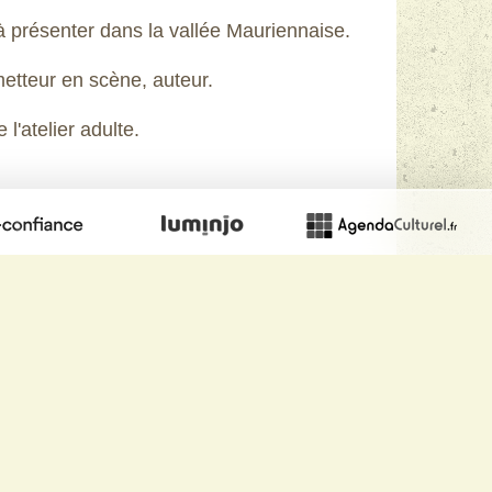
s à présenter dans la vallée Mauriennaise.
tteur en scène, auteur.
 l'atelier adulte.
n scène des ateliers jeunes.
oute jeune toute fraiche en 2024.
tte année 2026/2027
ne dans les ateliers adultes