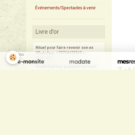
Événements/Spectacles à venir
Livre d'or
Rituel pour faire revenir son ex
WhatsApp: +33766632063
Le
SPONSORS
03/07/2026
Rituel d'amour puissant Le rituel
Fabi
d'amour puissant est un sujet qui
suscite un intérêt croissant chez ...
Catherine Loton
Le 23/11/2013
Coucou TEM. Contente de vous
retrouver sur le web. Je vais
attendre avec impatience la
prochaine date ...