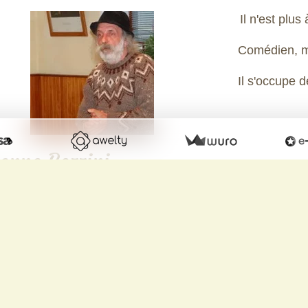
Il n'est plu
Comédien, me
Il s'occupe de
enne Bozzini
Metteur e
Arrivée t
En pose ce
Comédien